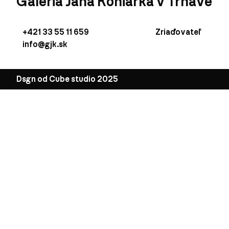
Galéria Jána Koniarka v Trnave
+421 33 55 11 659
Zriaďovateľ
info@gjk.sk
Dsgn od Cube studio 2025