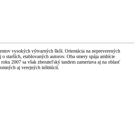
entov vysokých výtvarných škôl. Orientácia na nepreverených
aj o starších, etablovaných autorov. Oba smery spája ambície
 roku 2007 sa však zberateľský tandem zameriava aj na oblasť
mných aj verejných inštitúcií.