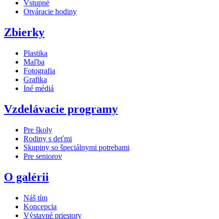
Vstupné
Otváracie hodiny
Zbierky
Plastika
Maľba
Fotografia
Grafika
Iné médiá
Vzdelávacie programy
Pre školy
Rodiny s deťmi
Skupiny so špeciálnymi potrebami
Pre seniorov
O galérii
Náš tím
Koncepcia
Výstavné priestory