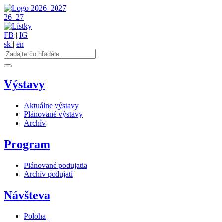
2026
2027
26
27
FB
|
IG
sk
|
en
Výstavy
Aktuálne výstavy
Plánované výstavy
Archív
Program
Plánované podujatia
Archív podujatí
Návšteva
Poloha