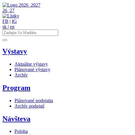
2026
2027
26
27
FB
|
IG
sk
|
en
Výstavy
Aktuálne výstavy
Plánované výstavy
Archív
Program
Plánované podujatia
Archív podujatí
Návšteva
Poloha