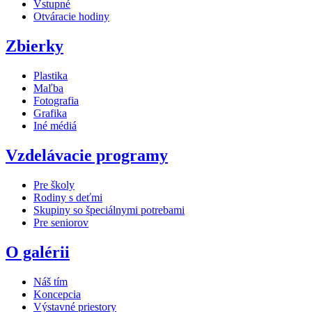
Vstupné
Otváracie hodiny
Zbierky
Plastika
Maľba
Fotografia
Grafika
Iné médiá
Vzdelávacie programy
Pre školy
Rodiny s deťmi
Skupiny so špeciálnymi potrebami
Pre seniorov
O galérii
Náš tím
Koncepcia
Výstavné priestory