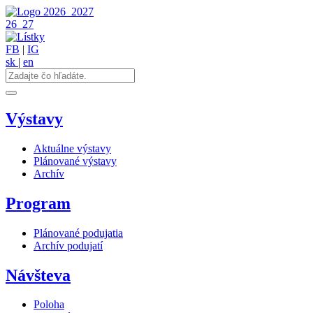
2026
2027
26
27
FB
|
IG
sk
|
en
Výstavy
Aktuálne výstavy
Plánované výstavy
Archív
Program
Plánované podujatia
Archív podujatí
Návšteva
Poloha