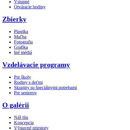
Vstupné
Otváracie hodiny
Zbierky
Plastika
Maľba
Fotografia
Grafika
Iné médiá
Vzdelávacie programy
Pre školy
Rodiny s deťmi
Skupiny so špeciálnymi potrebami
Pre seniorov
O galérii
Náš tím
Koncepcia
Výstavné priestory