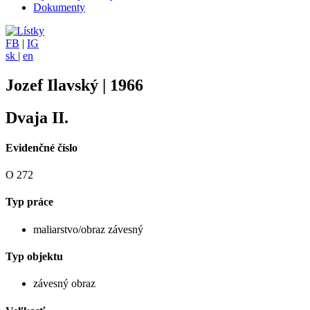
Dokumenty
FB
|
IG
sk
|
en
Jozef Ilavský | 1966
Dvaja II.
Evidenčné číslo
O 272
Typ práce
maliarstvo/obraz závesný
Typ objektu
závesný obraz