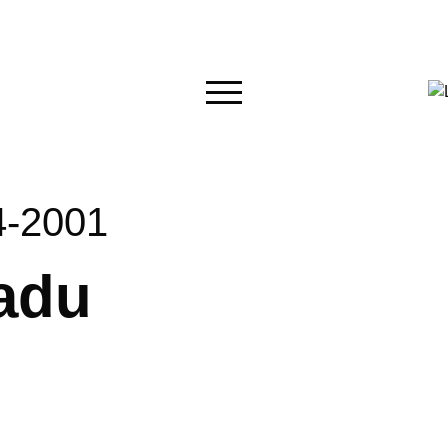
4-2001
adu