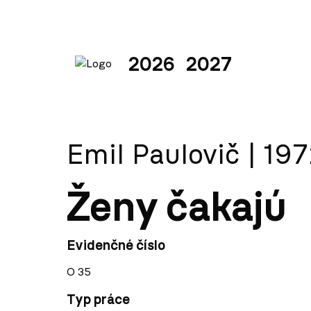
2026
2027
Emil Paulovič | 19
Ženy čakajú
Evidenčné číslo
O 35
Typ práce