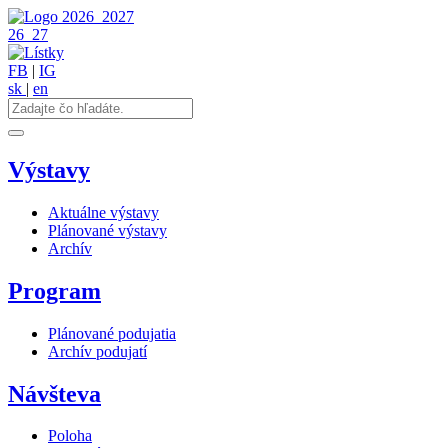
2026
2027
26
27
FB
|
IG
sk
|
en
Výstavy
Aktuálne výstavy
Plánované výstavy
Archív
Program
Plánované podujatia
Archív podujatí
Návšteva
Poloha