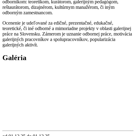
odborníkom: teoretikom, kurátorom, galerijným pedagógom,
reštaurátorom, dizajnérom, kultúrnym manažérom, či iným
odborným zamestnancom.
Ocenenie je udeľované za edičné, prezentačné, edukačné,
teoretické, či iné odborné a mimoriadne projekty v oblasti galerijnej
práce na Slovensku. Zámerom je uznanie odbornej práce, motivácia
galerijných pracovníkov a spolupracovníkov, popularizácia
galerijných aktivít.
Galéria