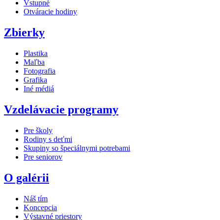
Vstupné
Otváracie hodiny
Zbierky
Plastika
Maľba
Fotografia
Grafika
Iné médiá
Vzdelávacie programy
Pre školy
Rodiny s deťmi
Skupiny so špeciálnymi potrebami
Pre seniorov
O galérii
Náš tím
Koncepcia
Výstavné priestory