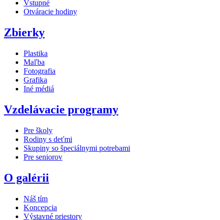
Vstupné
Otváracie hodiny
Zbierky
Plastika
Maľba
Fotografia
Grafika
Iné médiá
Vzdelávacie programy
Pre školy
Rodiny s deťmi
Skupiny so špeciálnymi potrebami
Pre seniorov
O galérii
Náš tím
Koncepcia
Výstavné priestory