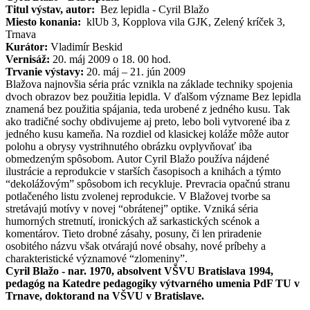
Titul výstav, autor:
Bez lepidla - Cyril Blažo
Miesto konania:
klUb 3, Kopplova vila GJK, Zelený kríček 3,
Trnava
Kurátor:
Vladimír Beskid
Vernisáž:
20. máj 2009 o 18. 00 hod.
Trvanie výstavy:
20. máj – 21. jún 2009
Blažova najnovšia séria prác vznikla na základe techniky spojenia
dvoch obrazov bez použitia lepidla. V ďalšom význame Bez lepidla
znamená bez použitia spájania, teda urobené z jedného kusu. Tak
ako tradičné sochy obdivujeme aj preto, lebo boli vytvorené iba z
jedného kusu kameňa. Na rozdiel od klasickej koláže môže autor
polohu a obrysy vystrihnutého obrázku ovplyvňovať iba
obmedzeným spôsobom. Autor Cyril Blažo používa nájdené
ilustrácie a reprodukcie v starších časopisoch a knihách a týmto
“dekolážovým” spôsobom ich recykluje. Prevracia opačnú stranu
potlačeného listu zvolenej reprodukcie. V Blažovej tvorbe sa
stretávajú motívy v novej “obrátenej” optike. Vzniká séria
humorných stretnutí, ironických až sarkastických scénok a
komentárov. Tieto drobné zásahy, posuny, či len priradenie
osobitého názvu však otvárajú nové obsahy, nové príbehy a
charakteristické významové “zlomeniny”.
Cyril Blažo - nar. 1970, absolvent VŠVU Bratislava 1994,
pedagóg na Katedre pedagogiky výtvarného umenia PdF TU v
Trnave, doktorand na VŠVU v Bratislave.