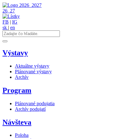
2026
2027
26
27
FB
|
IG
sk
|
en
Výstavy
Aktuálne výstavy
Plánované výstavy
Archív
Program
Plánované podujatia
Archív podujatí
Návšteva
Poloha