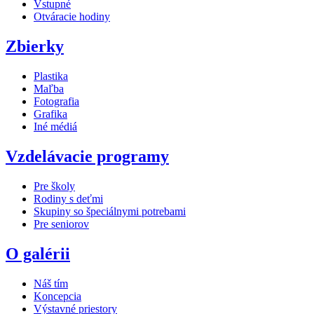
Vstupné
Otváracie hodiny
Zbierky
Plastika
Maľba
Fotografia
Grafika
Iné médiá
Vzdelávacie programy
Pre školy
Rodiny s deťmi
Skupiny so špeciálnymi potrebami
Pre seniorov
O galérii
Náš tím
Koncepcia
Výstavné priestory