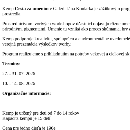
Kemp
Cesta za umením
v Galérii Jána Koniarka je zážitkovým prog
prostredia.
Prostredníctvom tvorivých workshopov účastníci objavujú rôzne umele
prírodnými pigmentami. Umenie tu vzniká ako proces skúmania, hry a
Kemp podporuje kreativitu, spoluprácu a environmentálne uvedomelé m
verejná prezentácia výsledkov tvorby.
Program realizujeme s prihliadnutím na potreby vekovej a cieľovej s
Termíny:
27. - 31. 07. 2026
10. - 14. 08. 2026
Organizačné informácie:
Kemp je určený pre deti od 7 do 14 rokov
Kapacita kempu je 15 detí
Cena pre jedno dieťa je 190e