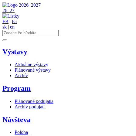
2026
2027
26
27
FB
|
IG
sk
|
en
Výstavy
Aktuálne výstavy
Plánované výstavy
Archív
Program
Plánované podujatia
Archív podujatí
Návšteva
Poloha