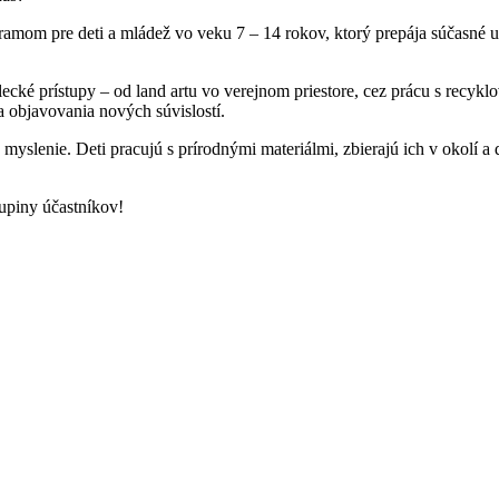
ramom pre deti a mládež vo veku 7 – 14 rokov, ktorý prepája súčasné
cké prístupy – od land artu vo verejnom priestore, cez prácu s recykl
 objavovania nových súvislostí.
yslenie. Deti pracujú s prírodnými materiálmi, zbierajú ich v okolí a
kupiny účastníkov!