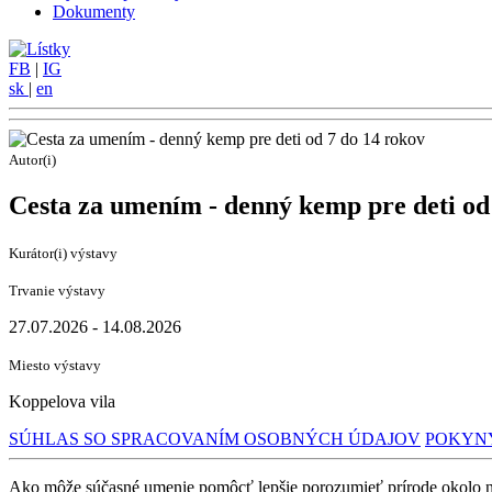
Dokumenty
FB
|
IG
sk
|
en
Autor(i)
Cesta za umením - denný kemp pre deti od
Kurátor(i) výstavy
Trvanie výstavy
27.07.2026 - 14.08.2026
Miesto výstavy
Koppelova vila
SÚHLAS SO SPRACOVANÍM OSOBNÝCH ÚDAJOV
POKYNY
Ako môže súčasné umenie pomôcť lepšie porozumieť prírode okolo 