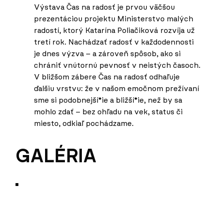
Výstava Čas na radosť je prvou väčšou
prezentáciou projektu Ministerstvo malých
radostí, ktorý Katarína Poliačiková rozvíja už
tretí rok. Nachádzať radosť v každodennosti
je dnes výzva – a zároveň spôsob, ako si
chrániť vnútornú pevnosť v neistých časoch.
V bližšom zábere Čas na radosť odhaľuje
ďalšiu vrstvu: že v našom emočnom prežívaní
sme si podobnejší*ie a bližší*ie, než by sa
mohlo zdať – bez ohľadu na vek, status či
miesto, odkiaľ pochádzame.
GALÉRIA