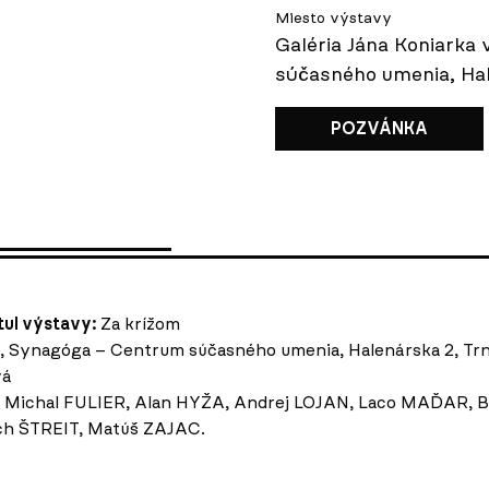
Miesto výstavy
Galéria Jána Koniarka
súčasného umenia, Hal
POZVÁNKA
tul výstavy:
Za krížom
e, Synagóga – Centrum súčasného umenia, Halenárska 2, Tr
vá
 Michal FULIER, Alan HYŽA, Andrej LOJAN, Laco MAĎAR, B
ch ŠTREIT, Matúš ZAJAC.