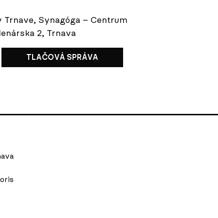
 v Trnave, Synagóga – Centrum
enárska 2, Trnava
TLAČOVÁ SPRÁVA
nava
oris