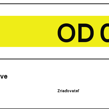
OD 03.
ave
Zriaďovateľ