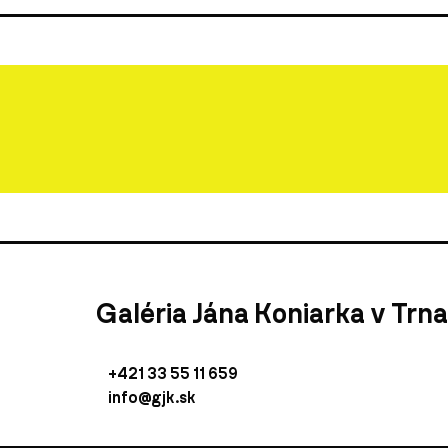
Galéria Jána Koniarka v Trn
+421 33 55 11 659
info@gjk.sk