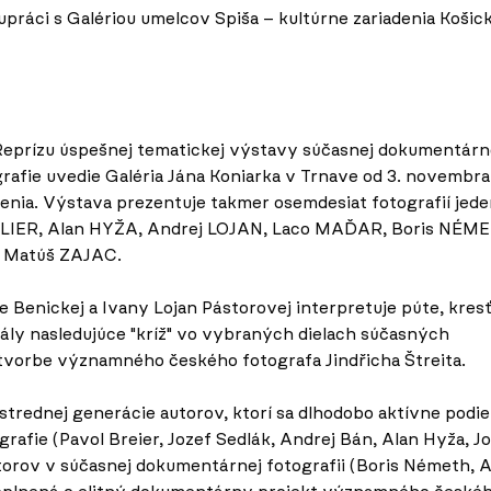
upráci s Galériou umelcov Spiša – kultúrne zariadenia Košic
eprízu úspešnej tematickej výstavy súčasnej dokumentárn
afie uvedie Galéria Jána Koniarka v Trnave od 3. novembra
ia. Výstava prezentuje takmer osemdesiat fotografií jede
FULIER, Alan HYŽA, Andrej LOJAN, Laco MAĎAR, Boris NÉM
, Matúš ZAJAC.
e Benickej a Ivany Lojan Pástorovej interpretuje púte, kres
tuály nasledujúce "kríž" vo vybraných dielach súčasných
vorbe významného českého fotografa Jindřicha Štreita.
 strednej generácie autorov, ktorí sa dlhodobo aktívne podie
grafie (Pavol Breier, Jozef Sedlák, Andrej Bán, Alan Hyža, J
utorov v súčasnej dokumentárnej fotografii (Boris Németh, 