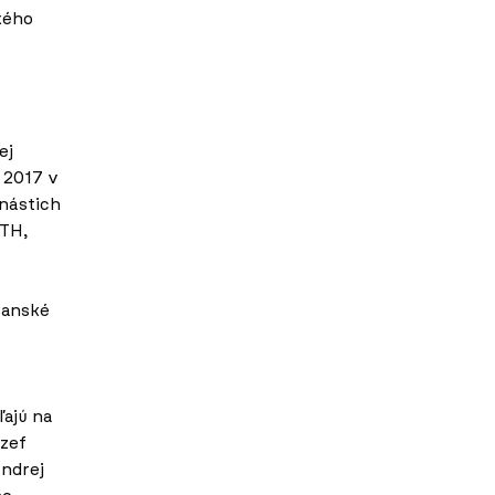
kého
ej
 2017 v
nástich
ETH,
ťanské
ľajú na
ozef
Andrej