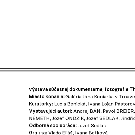
výstava súčasnej dokumentárnej fotografie
Ti
Miesto konania:
Galéria Jána Koniarka v Trnav
Kurátorky:
Lucia Benická, Ivana Lojan Pástoro
Vystavujúci autori:
Andrej BÁN, Pavol BREIER,
NÉMETH, Jozef ONDZIK, Jozef SEDLÁK, Jindři
Odborná spolupráca:
Jozef Sedlák
Grafika:
Vlado Eliáš, Ivana Betková