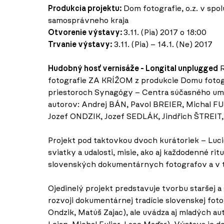
Produkcia projektu:
Dom fotografie, o.z. v spol
samosprávneho kraja
Otvorenie výstavy:
3.11. (Pia) 2017 o 18:00
Trvanie výstavy:
3.11. (Pia) – 14.1. (Ne) 2017
Hudobný hosť vernisáže - Longital unplugged
R
fotografie ZA KRÍŽOM z produkcie Domu fotogr
priestoroch Synagógy – Centra súčasného umen
autorov: Andrej BÁN, Pavol BREIER, Michal 
Jozef ONDZIK, Jozef SEDLÁK, Jindřich ŠTREIT
Projekt pod taktovkou dvoch kurátoriek – Luci
sviatky a udalosti, misie, ako aj každodenné ri
slovenských dokumentárnych fotografov a v t
Ojedinelý projekt predstavuje tvorbu staršej a
rozvoji dokumentárnej tradície slovenskej foto
Ondzik, Matúš Zajac), ale uvádza aj mladých a