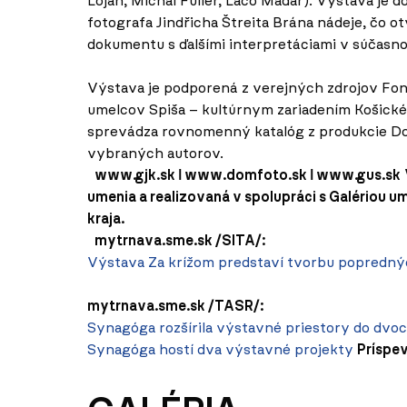
Lojan, Michal Fulier, Laco Maďar). Výstava j
fotografa Jindřicha Štreita Brána nádeje, čo o
dokumentu s ďalšími interpretáciami v súčasno
Výstava je podporená z verejných zdrojov Fond
umelcov Spiša – kultúrnym zariadením Košické
sprevádza rovnomenný katalóg z produkcie Dom
vybraných autorov.
www.gjk.sk ǀ www.domfoto.sk ǀ www.gus.sk
umenia a realizovaná v spolupráci s Galériou
kraja.
mytrnava.sme.sk /SITA/:
Výstava Za krížom predstaví tvorbu popredný
mytrnava.sme.sk /TASR/:
Synagóga rozšírila výstavné priestory do dvoc
Synagóga hostí dva výstavné projekty
Príspev