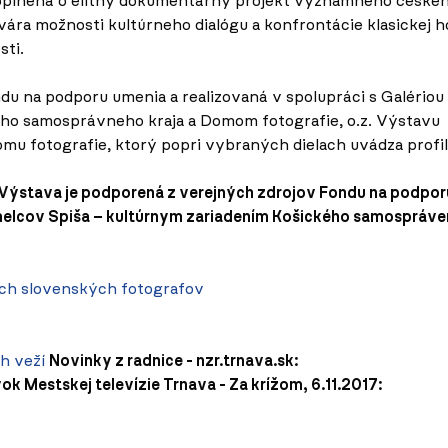
e doplnená o elitný dokumentárny projekt významného české
tvára možnosti kultúrneho dialógu a konfrontácie klasickej 
sti.
u na podporu umenia a realizovaná v spolupráci s Galériou
ho samosprávneho kraja a Domom fotografie, o.z. Výstavu
u fotografie, ktorý popri vybraných dielach uvádza profi
Výstava je podporená z verejných zdrojov Fondu na podpor
 umelcov Spiša – kultúrnym zariadením Košického samospráv
ch slovenských fotografov
h veží
Novinky z radnice - nzr.trnava.sk:
ok Mestskej televízie Trnava - Za krížom, 6.11.2017: