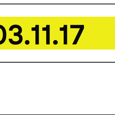
11.17 DO 
O